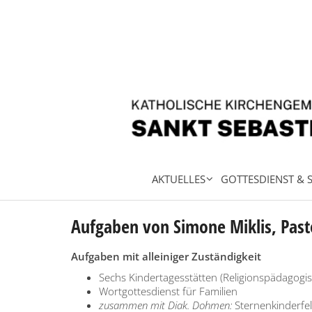
Zum Inhalt springen
AKTUELLES
GOTTESDIENST & 
Aufgaben von Simone Miklis, Past
Aufgaben mit alleiniger Zuständigkeit
Sechs Kindertagesstätten (Religionspädagogi
Wortgottesdienst für Familien
zusammen mit Diak. Dohmen:
Sternenkinderfel