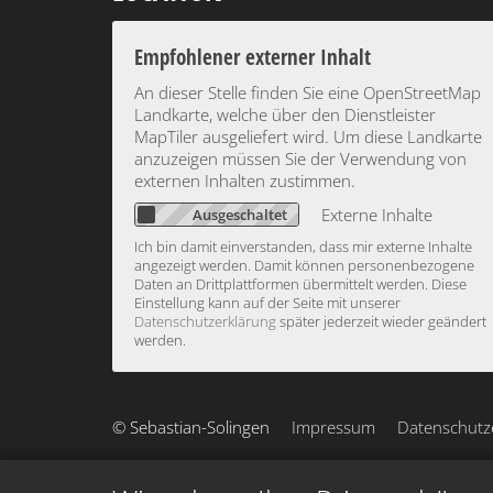
Empfohlener externer Inhalt
An dieser Stelle finden Sie eine OpenStreetMap
Landkarte, welche über den Dienstleister
MapTiler ausgeliefert wird. Um diese Landkarte
anzuzeigen müssen Sie der Verwendung von
externen Inhalten zustimmen.
Externe Inhalte
Ich bin damit einverstanden, dass mir externe Inhalte
angezeigt werden. Damit können personenbezogene
Daten an Drittplattformen übermittelt werden. Diese
Einstellung kann auf der Seite mit unserer
Datenschutzerklärung
später jederzeit wieder geändert
werden.
© Sebastian-Solingen
Impressum
Datenschutz