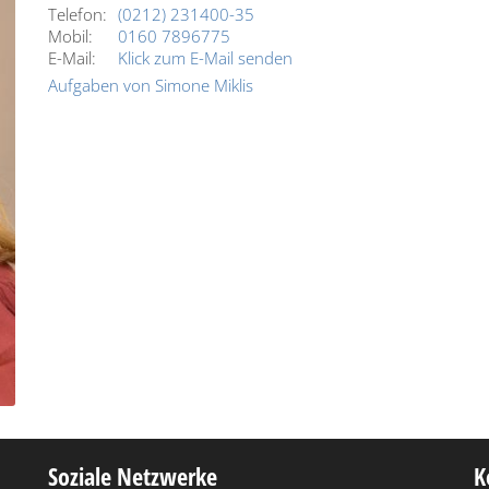
Telefon:
(0212) 231400-35
Mobil:
0160 7896775
E-Mail:
Klick zum E-Mail senden
Aufgaben von Simone Miklis
Soziale Netzwerke
K