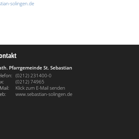
tian-solingen.de
ontakt
ath. Pfarrgemeinde St. Sebastian
lefon:
(0212) 231400-0
x:
(0212) 74965
Mail:
Klick zum E-Mail senden
eb:
www.sebastian-solingen.de