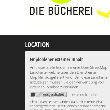
LOCATION
Empfohlener externer Inhalt
An dieser Stelle finden Sie eine OpenStreetMap
Landkarte, welche über den Dienstleister
MapTiler ausgeliefert wird. Um diese Landkarte
anzuzeigen müssen Sie der Verwendung von
externen Inhalten zustimmen.
Externe Inhalte
Ich bin damit einverstanden, dass mir externe Inhalte
angezeigt werden. Damit können personenbezogene
Daten an Drittplattformen übermittelt werden. Diese