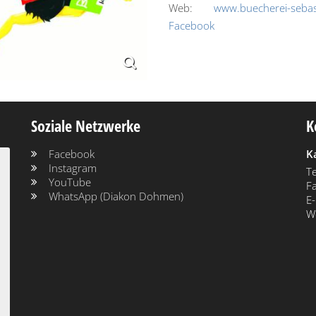
Web:
www.buecherei-sebas
Facebook
Soziale Netzwerke
K
Facebook
K
Instagram
Te
YouTube
Fa
WhatsApp (Diakon Dohmen)
E-
W