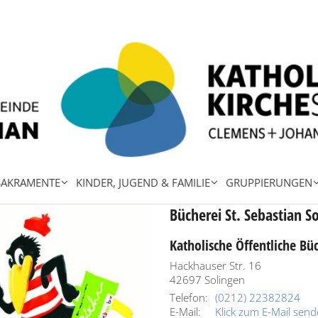
SAKRAMENTE
KINDER, JUGEND & FAMILIE
GRUPPIERUNGEN
Bücherei St. Sebastian S
Katholische Öffentliche Büc
Hackhauser Str. 16
42697
Solingen
Telefon:
(0212) 22382824
E-Mail:
Klick zum E-Mail sen