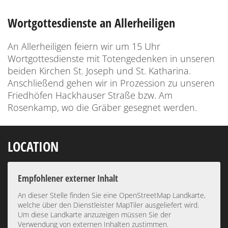
Wortgottesdienste an Allerheiligen
An Allerheiligen feiern wir um 15 Uhr
Wortgottesdienste mit Totengedenken in unseren
beiden Kirchen St. Joseph und St. Katharina.
Anschließend gehen wir in Prozession zu unseren
Friedhöfen Hackhauser Straße bzw. Am
Rosenkamp, wo die Gräber gesegnet werden.
LOCATION
Empfohlener externer Inhalt
An dieser Stelle finden Sie eine OpenStreetMap Landkarte,
welche über den Dienstleister MapTiler ausgeliefert wird.
Um diese Landkarte anzuzeigen müssen Sie der
Verwendung von externen Inhalten zustimmen.