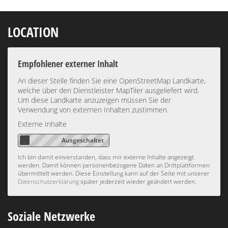
LOCATION
Empfohlener externer Inhalt
An dieser Stelle finden Sie eine OpenStreetMap Landkarte,
welche über den Dienstleister MapTiler ausgeliefert wird.
Um diese Landkarte anzuzeigen müssen Sie der
Verwendung von externen Inhalten zustimmen.
Externe Inhalte
Ich bin damit einverstanden, dass mir externe Inhalte angezeigt
werden. Damit können personenbezogene Daten an Drittplattformen
übermittelt werden. Diese Einstellung kann auf der Seite mit unserer
Datenschutzerklärung
später jederzeit wieder geändert werden.
Soziale Netzwerke